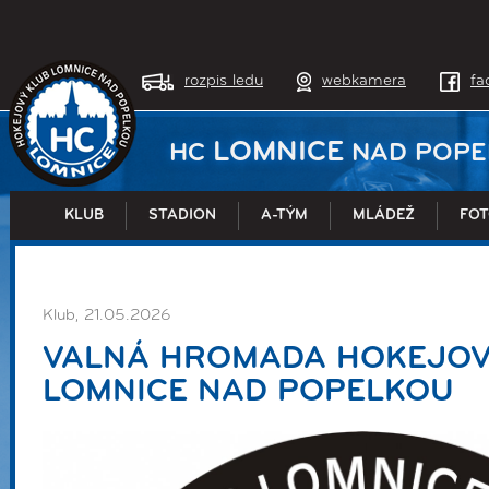
rozpis ledu
webkamera
fa
LOMNICE
HC
NAD POPE
KLUB
STADION
A-TÝM
MLÁDEŽ
FOT
Klub, 21.05.2026
VALNÁ HROMADA HOKEJOV
LOMNICE NAD POPELKOU