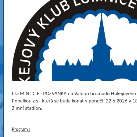
L O M N I C E - POZVÁNKA na Valnou hromadu Hokejového
Popelkou z.s., která se bude konat v pondělí 22.6.2026 v 1
Zimní stadion.
Program :