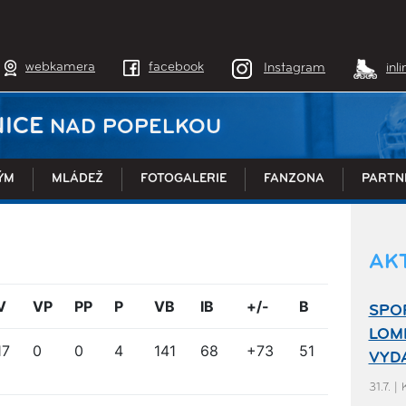
webkamera
facebook
Instagram
inl
ICE
NAD POPELKOU
ÝM
MLÁDEŽ
FOTOGALERIE
FANZONA
PARTN
AK
V
VP
PP
P
VB
IB
+/-
B
SPO
LOM
17
0
0
4
141
68
+73
51
VYDA
31.7. |