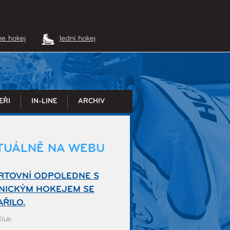
ine hokej
lední hokej
EŘI
IN-LINE
ARCHIV
TUÁLNĚ NA WEBU
RTOVNÍ ODPOLEDNE S
NICKÝM HOKEJEM SE
ŘILO.
 Klub