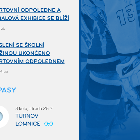
RTOVNÍ ODPOLEDNE A
ALOVÁ EXHIBICE SE BLÍŽÍ
Klub
LENÍ SE ŠKOLNÍ
ŽINOU UKONČENO
RTOVNÍM ODPOLEDNEM
 Klub
PASY
3.kolo, středa 25.2.
TURNOV
LOMNICE
0:0