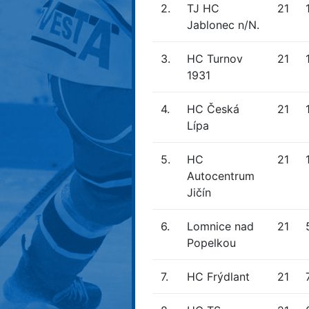
2.
TJ HC
21
Jablonec n/N.
3.
HC Turnov
21
1931
4.
HC Česká
21
Lípa
5.
HC
21
Autocentrum
Jičín
6.
Lomnice nad
21
Popelkou
7.
HC Frýdlant
21