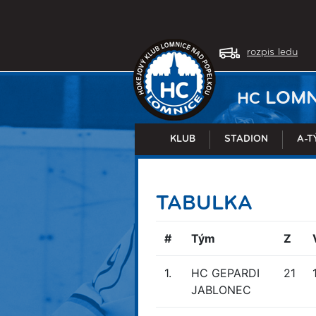
rozpis ledu
LOMN
HC
KLUB
STADION
A-T
TABULKA
#
Tým
Z
1.
HC GEPARDI
21
JABLONEC