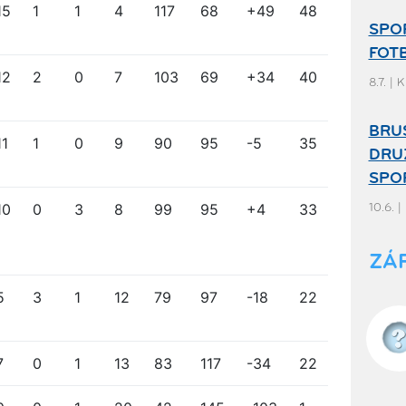
15
1
1
4
117
68
+49
48
SPO
FOTB
12
2
0
7
103
69
+34
40
8.7. | 
BRUS
11
1
0
9
90
95
-5
35
DRU
SPO
10
0
3
8
99
95
+4
33
10.6. |
ZÁ
5
3
1
12
79
97
-18
22
7
0
1
13
83
117
-34
22