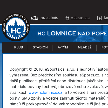
rozpis ledu
webkamera
fa
LOMNICE
HC
NAD POPE
KLUB
STADION
A-TÝM
MLÁDEŽ
FOT
Copyright © 2010, eSports.cz, s.r.o. a jednotliví auto
vyhrazena. Bez předchozího souhlasu eSports.cz, s.r.o
další publikace, přetištění nebo distribuce jakéhokoli 
materiálu povahy textové, obrazové nebo zvukové, z
stránkách
www.hclomnice.cz
, a to včetně šíření pros
pošty, SMS zpráv a včetně zahrnutí těchto materiálů n
rámců či překopírování do vnitropodnikové či jiné priv