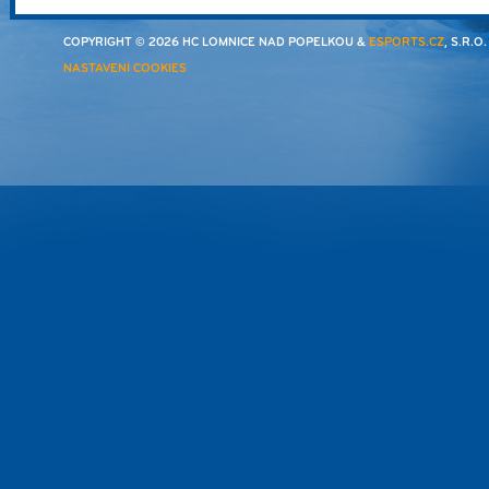
COPYRIGHT © 2026 HC LOMNICE NAD POPELKOU &
ESPORTS.CZ
, S.R.O
NASTAVENÍ COOKIES