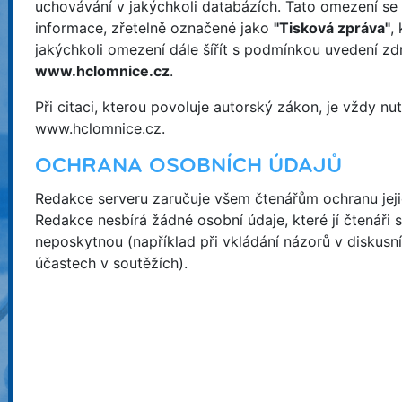
uchovávání v jakýchkoli databázích. Tato omezení se 
informace, zřetelně označené jako
"Tisková zpráva"
,
jakýchkoli omezení dále šířít s podmínkou uvedení zd
www.hclomnice.cz
.
Při citaci, kterou povoluje autorský zákon, je vždy nu
www.hclomnice.cz.
OCHRANA OSOBNÍCH ÚDAJŮ
Redakce serveru zaručuje všem čtenářům ochranu jeji
Redakce nesbírá žádné osobní údaje, které jí čtenáři
neposkytnou (například při vkládání názorů v diskusn
účastech v soutěžích).