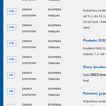
STATISTIKY
TABULKA
ZÁPASY
SOUPISKA
Prázdniny na le
U15
STATISTIKY
TABULKA
od 9.3. do 13.3.
15:00 hod.. Páte
ZÁPASY
SOUPISKA
U14
není.
STATISTIKY
TABULKA
Poslední DI
ZÁPASY
SOUPISKA
U12
STATISTIKY
TABULKA
Poslední DISCO b
sobotu 7.3. od 
ZÁPASY
SOUPISKA
U10
STATISTIKY
TABULKA
Disco bruslen
ZÁPASY
SOUPISKA
Další
DISCO brus
U9
STATISTIKY
TABULKA
hod.
ZÁPASY
SOUPISKA
U8
Pololetní prá
STATISTIKY
TABULKA
Prázdniny na le
ZÁPASY
SOUPISKA