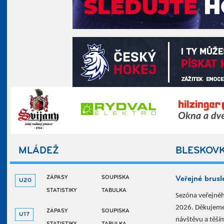
MLÁDEŽ
BLESKOV
ZÁPASY
SOUPISKA
Veřejné brusl
U20
STATISTIKY
TABULKA
Sezóna veřejného
2026. Děkujeme
ZÁPASY
SOUPISKA
U17
návštěvu a těším