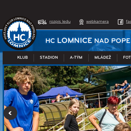
rozpis ledu
webkamera
fa
LOMNICE
HC
NAD POPE
KLUB
STADION
A-TÝM
MLÁDEŽ
FOT