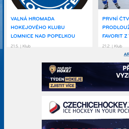
VALNÁ HROMADA
PRVNÍ ČTV
HOKEJOVÉHO KLUBU
PRODLOU
LOMNICE NAD POPELKOU
FAVORIT Z
21.5. | Klub
21.2. | Klub
A