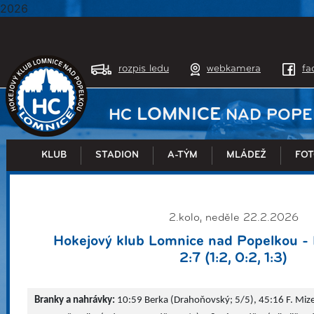
2026
rozpis ledu
webkamera
fa
LOMNICE
HC
NAD POPE
KLUB
STADION
A-TÝM
MLÁDEŽ
FOT
2.kolo, neděle 22.2.2026
Hokejový klub Lomnice nad Popelkou -
2:7 (1:2, 0:2, 1:3)
Branky a nahrávky:
10:59 Berka (Drahoňovský; 5/5), 45:16 F. Mizer