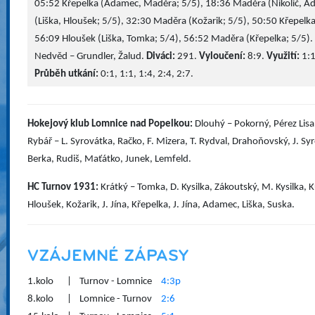
05:52 Křepelka (Adamec, Maděra; 5/5), 18:36 Maděra (Nikolič, Ad
(Liška, Hloušek; 5/5), 32:30 Maděra (Kožarik; 5/5), 50:50 Křepelka
56:09 Hloušek (Liška, Tomka; 5/4), 56:52 Maděra (Křepelka; 5/5).
Nedvěd – Grundler, Žalud.
Diváci:
291.
Vyloučení:
8:9.
Využití:
1:1
Průběh utkání:
0:1, 1:1, 1:4, 2:4, 2:7.
Hokejový klub Lomnice nad Popelkou:
Dlouhý – Pokorný, Pérez Lisa
Rybář – L. Syrovátka, Račko, F. Mizera, T. Rydval, Drahoňovský, J. Syr
Berka, Rudiš, Maťátko, Junek, Lemfeld.
HC Turnov 1931:
Krátký – Tomka, D. Kysilka, Zákoutský, M. Kysilka, K
Hloušek, Kožarik, J. Jína, Křepelka, J. Jína, Adamec, Liška, Suska.
VZÁJEMNÉ ZÁPASY
1.kolo
|
Turnov - Lomnice
4:3p
8.kolo
|
Lomnice - Turnov
2:6